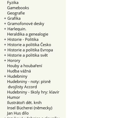
Fyzika
Gamebooks
Geografie
+
Grafika
+
Gramofonové desky
+
Harlequin.
Heraldika a genealogie
+
Historie - Politika
+
Historie a politika Česko
+
Historie a politika Evropa
+
Historie a politika svět
+
Horory
Houby a houbaření
Hudba vážná
+
Hudebniny
Hudebniny - noty: písně
dvojlisty Accord
Hudebniny - školy hry: klavír
Humor
Ilustrátoři dět. knih
Insel Bücherei (německy)
Jan Hus dílo