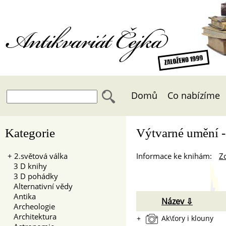
Antikvariát Čejka
Domů
Co nabízíme
Kategorie
Výtvarné umění -
+
2.světová válka
Informace ke knihám:
Zo
3 D knihy
3 D pohádky
Alternativní vědy
Antika
Název ⇩
Archeologie
Architektura
+
Ak\ťory i klouny