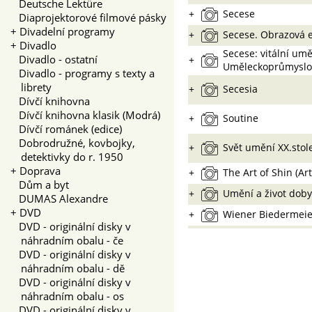
Deutsche Lektüre
+
Secese
Diaprojektorové filmové pásky
+
Divadelní programy
+
Secese. Obrazová 
+
Divadlo
Secese: vitální umě
Divadlo - ostatní
+
Uměleckoprůmyslo
Divadlo - programy s texty a
librety
+
Secesia
Dívčí knihovna
Dívčí knihovna klasik (Modrá)
+
Soutine
Dívčí románek (edice)
Dobrodružné, kovbojky,
+
Svět umění XX.stole
detektivky do r. 1950
+
Doprava
+
The Art of Shin (Art
Dům a byt
+
Umění a život doby
DUMAS Alexandre
+
DVD
+
Wiener Biedermeie
DVD - originální disky v
náhradním obalu - če
DVD - originální disky v
náhradním obalu - dě
DVD - originální disky v
náhradním obalu - os
DVD - originální disky v