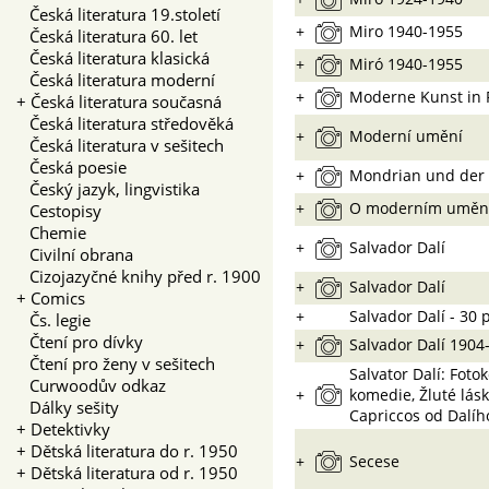
Česká literatura 19.století
+
Miro 1940-1955
Česká literatura 60. let
Česká literatura klasická
+
Miró 1940-1955
Česká literatura moderní
+
Moderne Kunst in 
+
Česká literatura současná
Česká literatura středověká
+
Moderní umění
Česká literatura v sešitech
Česká poesie
+
Mondrian und der 
Český jazyk, lingvistika
+
O moderním uměn
Cestopisy
Chemie
+
Salvador Dalí
Civilní obrana
Cizojazyčné knihy před r. 1900
+
Salvador Dalí
+
Comics
+
Salvador Dalí - 30 
Čs. legie
Čtení pro dívky
+
Salvador Dalí 1904
Čtení pro ženy v sešitech
Salvator Dalí: Foto
Curwoodův odkaz
+
komedie, Žluté lás
Dálky sešity
Capriccos od Dalíh
+
Detektivky
+
Dětská literatura do r. 1950
+
Secese
+
Dětská literatura od r. 1950