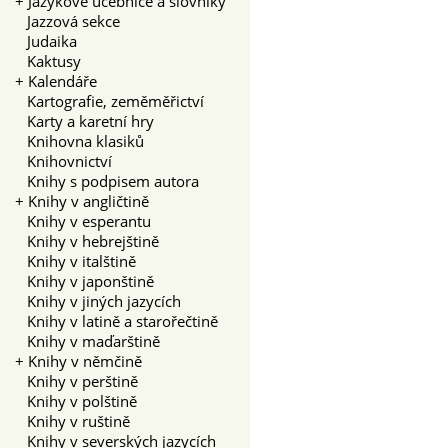
+
Jazykové učebnice a slovníky
Jazzová sekce
Judaika
Kaktusy
+
Kalendáře
Kartografie, zeměměřictví
Karty a karetní hry
Knihovna klasiků
Knihovnictví
Knihy s podpisem autora
+
Knihy v angličtině
Knihy v esperantu
Knihy v hebrejštině
Knihy v italštině
Knihy v japonštině
Knihy v jiných jazycích
Knihy v latině a starořečtině
Knihy v maďarštině
+
Knihy v němčině
Knihy v perštině
Knihy v polštině
Knihy v ruštině
Knihy v severských jazycích