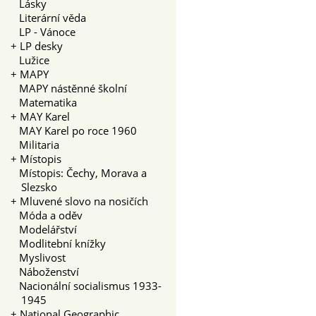
Lásky
Literární věda
LP - Vánoce
+
LP desky
Lužice
+
MAPY
MAPY nástěnné školní
Matematika
+
MAY Karel
MAY Karel po roce 1960
Militaria
+
Místopis
Místopis: Čechy, Morava a
Slezsko
+
Mluvené slovo na nosičích
Móda a oděv
Modelářství
Modlitební knížky
Myslivost
Náboženství
Nacionální socialismus 1933-
1945
+
National Geographic