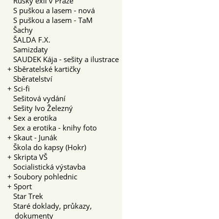
Ruský exil v Praze
S puškou a lasem - nová
S puškou a lasem - TaM
Šachy
ŠALDA F.X.
Samizdaty
SAUDEK Kája - sešity a ilustrace
+
Sběratelské kartičky
Sběratelství
+
Sci-fi
Sešitová vydání
Sešity Ivo Železný
+
Sex a erotika
Sex a erotika - knihy foto
+
Skaut - Junák
Škola do kapsy (Hokr)
+
Skripta VŠ
Socialistická výstavba
+
Soubory pohlednic
+
Sport
Star Trek
Staré doklady, průkazy,
dokumenty