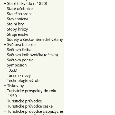
+
Staré tisky (do r. 1850)
Staré učebnice
Statečná srdce
Stavebnictví
Stolní hry
Stopy hrůzy
Strojírenství
Sudety a česko-německé vztahy
+
Světová beletrie
Světová četba
Světová knihovnička (dětská)
Světová poesie
Symposion
T.G.M.
Tarzan - nový
Technologie výrob.
+
Tiskoviny
Turistické prospekty do roku
1950
+
Turistické průvodce
+
Turistické průvodce české
+
Turistické průvodce cizojazyčné