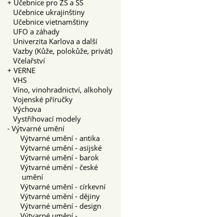
+
Učebnice pro ZŠ a SŠ
Učebnice ukrajinštiny
Učebnice vietnamštiny
UFO a záhady
Univerzita Karlova a další
Vazby (Kůže, polokůže, privát)
Včelařství
+
VERNE
VHS
Víno, vinohradnictví, alkoholy
Vojenské příručky
Výchova
Vystřihovací modely
-
Výtvarné umění
Výtvarné umění - antika
Výtvarné umění - asijské
Výtvarné umění - barok
Výtvarné umění - české
umění
Výtvarné umění - církevní
Výtvarné umění - dějiny
Výtvarné umění - design
Výtvarné umění -