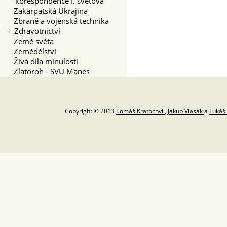
korespondence I. světová
Zakarpatská Ukrajina
Zbraně a vojenská technika
+
Zdravotnictví
Země světa
Zemědělství
Živá díla minulosti
Zlatoroh - SVU Manes
Copyright © 2013
Tomáš Kratochvíl
,
Jakub Vlasák
a
Lukáš 