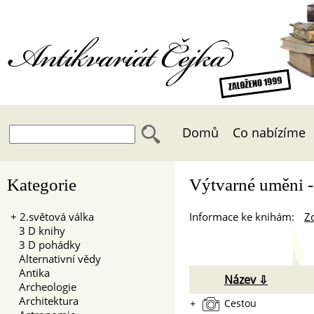
Antikvariát Čejka
Domů
Co nabízíme
Kategorie
Výtvarné uměni -
+
2.světová válka
Informace ke knihám:
Zo
3 D knihy
3 D pohádky
Alternativní vědy
Antika
Název ⇩
Archeologie
Architektura
+
Cestou