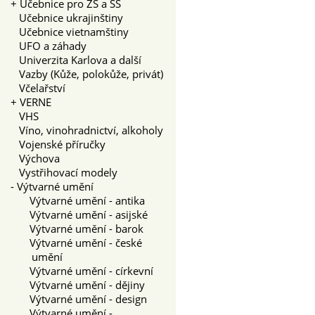
+
Učebnice pro ZŠ a SŠ
Učebnice ukrajinštiny
Učebnice vietnamštiny
UFO a záhady
Univerzita Karlova a další
Vazby (Kůže, polokůže, privát)
Včelařství
+
VERNE
VHS
Víno, vinohradnictví, alkoholy
Vojenské příručky
Výchova
Vystřihovací modely
-
Výtvarné umění
Výtvarné umění - antika
Výtvarné umění - asijské
Výtvarné umění - barok
Výtvarné umění - české
umění
Výtvarné umění - církevní
Výtvarné umění - dějiny
Výtvarné umění - design
Výtvarné umění -