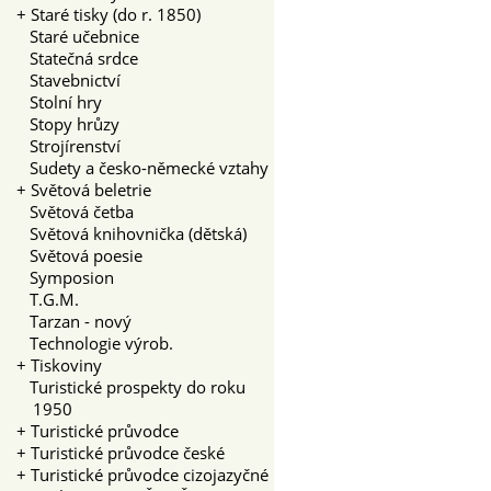
+
Staré tisky (do r. 1850)
Staré učebnice
Statečná srdce
Stavebnictví
Stolní hry
Stopy hrůzy
Strojírenství
Sudety a česko-německé vztahy
+
Světová beletrie
Světová četba
Světová knihovnička (dětská)
Světová poesie
Symposion
T.G.M.
Tarzan - nový
Technologie výrob.
+
Tiskoviny
Turistické prospekty do roku
1950
+
Turistické průvodce
+
Turistické průvodce české
+
Turistické průvodce cizojazyčné