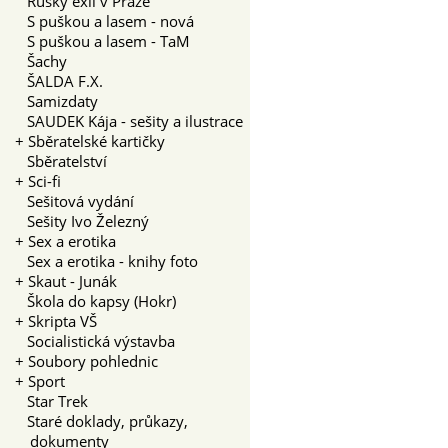
Ruský exil v Praze
S puškou a lasem - nová
S puškou a lasem - TaM
Šachy
ŠALDA F.X.
Samizdaty
SAUDEK Kája - sešity a ilustrace
+
Sběratelské kartičky
Sběratelství
+
Sci-fi
Sešitová vydání
Sešity Ivo Železný
+
Sex a erotika
Sex a erotika - knihy foto
+
Skaut - Junák
Škola do kapsy (Hokr)
+
Skripta VŠ
Socialistická výstavba
+
Soubory pohlednic
+
Sport
Star Trek
Staré doklady, průkazy,
dokumenty