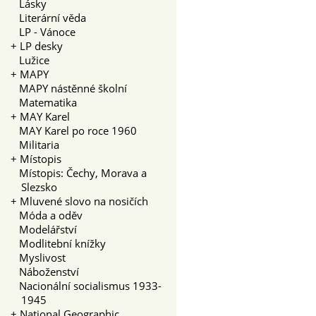
Lásky
Literární věda
LP - Vánoce
+
LP desky
Lužice
+
MAPY
MAPY nástěnné školní
Matematika
+
MAY Karel
MAY Karel po roce 1960
Militaria
+
Místopis
Místopis: Čechy, Morava a
Slezsko
+
Mluvené slovo na nosičích
Móda a oděv
Modelářství
Modlitební knížky
Myslivost
Náboženství
Nacionální socialismus 1933-
1945
+
National Geographic