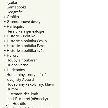
Fyzika
Gamebooks
Geografie
+
Grafika
+
Gramofonové desky
+
Harlequin.
Heraldika a genealogie
+
Historie - Politika
+
Historie a politika Česko
+
Historie a politika Evropa
+
Historie a politika svět
+
Horory
Houby a houbaření
Hudba vážná
+
Hudebniny
Hudebniny - noty: písně
dvojlisty Accord
Hudebniny - školy hry: klavír
Humor
Ilustrátoři dět. knih
Insel Bücherei (německy)
Jan Hus dílo