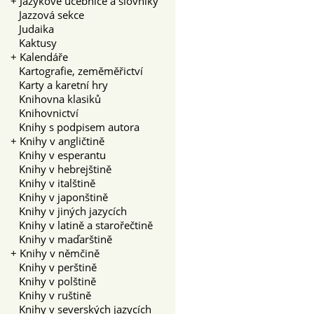
+
Jazykové učebnice a slovníky
Jazzová sekce
Judaika
Kaktusy
+
Kalendáře
Kartografie, zeměměřictví
Karty a karetní hry
Knihovna klasiků
Knihovnictví
Knihy s podpisem autora
+
Knihy v angličtině
Knihy v esperantu
Knihy v hebrejštině
Knihy v italštině
Knihy v japonštině
Knihy v jiných jazycích
Knihy v latině a starořečtině
Knihy v maďarštině
+
Knihy v němčině
Knihy v perštině
Knihy v polštině
Knihy v ruštině
Knihy v severských jazycích