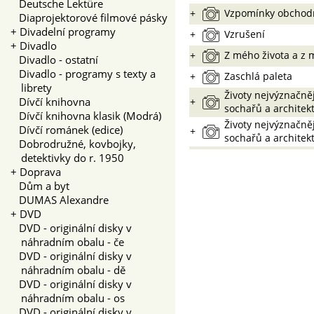
Deutsche Lektüre
+
Vzpomínky obchodn
Diaprojektorové filmové pásky
+
Divadelní programy
+
Vzrušení
+
Divadlo
+
Z mého života a z 
Divadlo - ostatní
Divadlo - programy s texty a
+
Zaschlá paleta
librety
Životy nejvýznačněj
Dívčí knihovna
+
sochařů a architekt
Dívčí knihovna klasik (Modrá)
Životy nejvýznačněj
Dívčí románek (edice)
+
sochařů a architektů
Dobrodružné, kovbojky,
detektivky do r. 1950
+
Doprava
Dům a byt
DUMAS Alexandre
+
DVD
DVD - originální disky v
náhradním obalu - če
DVD - originální disky v
náhradním obalu - dě
DVD - originální disky v
náhradním obalu - os
DVD - originální disky v