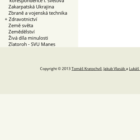
korespondence I. světová
Zakarpatská Ukrajina
Zbraně a vojenská technika
+
Zdravotnictví
Země světa
Zemědělství
Živá díla minulosti
Zlatoroh - SVU Manes
Copyright © 2013
Tomáš Kratochvíl
,
Jakub Vlasák
a
Lukáš 