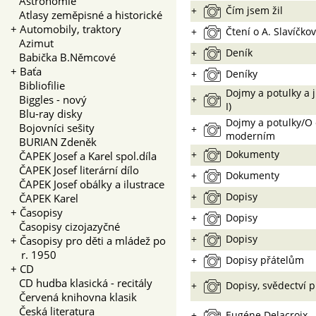
Astronomie
+
Čím jsem žil
Atlasy zeměpisné a historické
+
Automobily, traktory
+
Čtení o A. Slavíčkov
Azimut
+
Deník
Babička B.Němcové
+
Baťa
+
Deníky
Bibliofilie
Dojmy a potulky a ji
Biggles - nový
+
I)
Blu-ray disky
Dojmy a potulky/O 
Bojovníci sešity
+
moderním
BURIAN Zdeněk
+
Dokumenty
ČAPEK Josef a Karel spol.díla
ČAPEK Josef literární dílo
+
Dokumenty
ČAPEK Josef obálky a ilustrace
+
Dopisy
ČAPEK Karel
+
Časopisy
+
Dopisy
Časopisy cizojazyčné
+
Dopisy
+
Časopisy pro děti a mládež po
r. 1950
+
Dopisy přátelům
+
CD
CD hudba klasická - recitály
+
Dopisy, svědectví p
Červená knihovna klasik
Česká literatura
+
Eugéne Delacroix