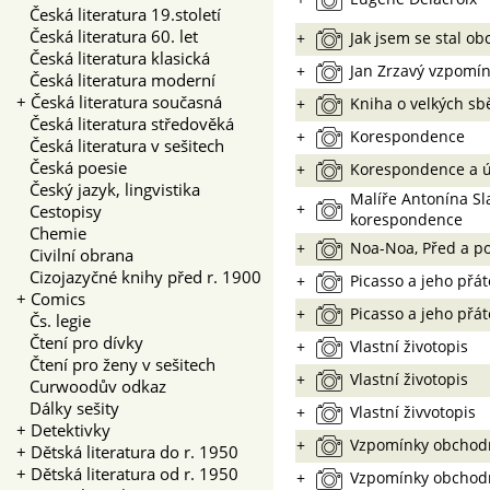
Česká literatura 19.století
Česká literatura 60. let
+
Jak jsem se stal o
Česká literatura klasická
+
Jan Zrzavý vzpomí
Česká literatura moderní
+
Česká literatura současná
+
Kniha o velkých sb
Česká literatura středověká
+
Korespondence
Česká literatura v sešitech
Česká poesie
+
Korespondence a 
Český jazyk, lingvistika
Malíře Antonína Sl
+
Cestopisy
korespondence
Chemie
+
Noa-Noa, Před a po
Civilní obrana
Cizojazyčné knihy před r. 1900
+
Picasso a jeho přát
+
Comics
+
Picasso a jeho přát
Čs. legie
Čtení pro dívky
+
Vlastní životopis
Čtení pro ženy v sešitech
+
Vlastní životopis
Curwoodův odkaz
Dálky sešity
+
Vlastní živvotopis
+
Detektivky
+
Vzpomínky obchodn
+
Dětská literatura do r. 1950
+
Dětská literatura od r. 1950
+
Vzpomínky obchodn